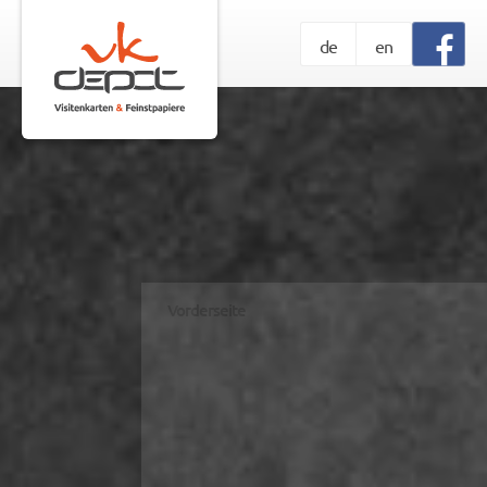
de
en
Vorderseite