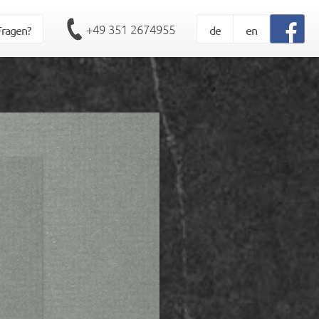
+49 351 2674955
Fragen?
de
en