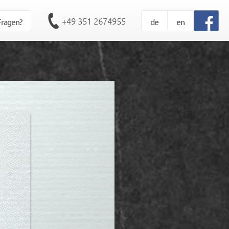
+49 351 2674955
Fragen?
de
en