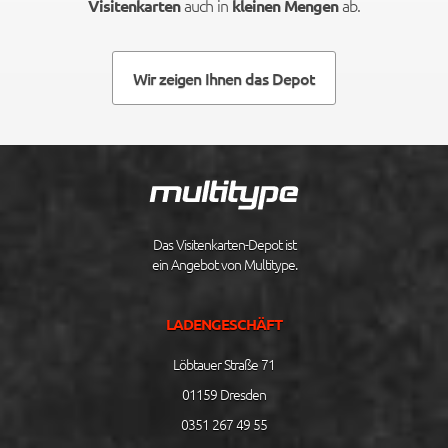
auch in
ab.
Visitenkarten
kleinen Mengen
Wir zeigen Ihnen das Depot
Das Visitenkarten-Depot ist
ein Angebot von Multitype.
LADENGESCHÄFT
Löbtauer Straße 71
01159 Dresden
0351 267 49 55